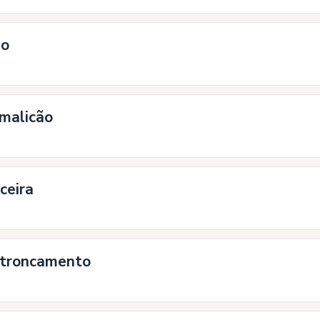
ão
amalicão
ceira
Entroncamento