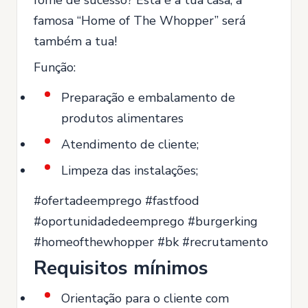
fome de sucesso? Esta é a tua casa, a
famosa “Home of The Whopper” será
também a tua!
Função:
Preparação e embalamento de
produtos alimentares
Atendimento de cliente;
Limpeza das instalações;
#ofertadeemprego #fastfood
#oportunidadedeemprego #burgerking
#homeofthewhopper #bk #recrutamento
Requisitos mínimos
Orientação para o cliente com