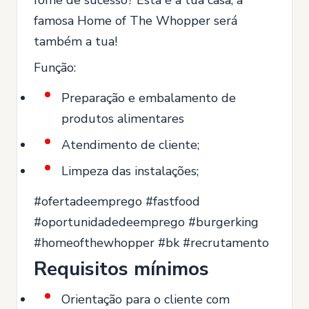
fome de sucesso? Esta é a tua casa, a
famosa Home of The Whopper será
também a tua!
Função:
Preparação e embalamento de
produtos alimentares
Atendimento de cliente;
Limpeza das instalações;
#ofertadeemprego #fastfood
#oportunidadedeemprego #burgerking
#homeofthewhopper #bk #recrutamento
Requisitos mínimos
Orientação para o cliente com