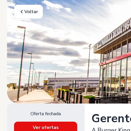
Voltar
Oferta fechada
Gerent
Ver ofertas
A Burger King 