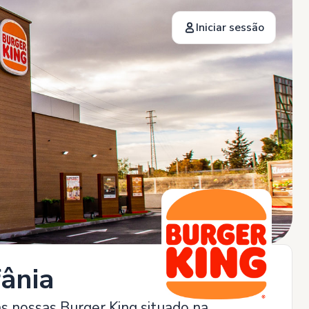
Iniciar sessão
fânia
as nossas Burger King situado na