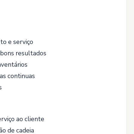
to e serviço
 bons resultados
nventários
as continuas
s
viço ao cliente
ão de cadeia