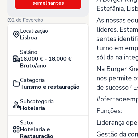
semelhantes
Estefânia, Lis
As nossas equ
2 de Fevereiro
líderes. Estam
Localização
Lisboa
sentes identi
turno em empr
Salário
sólida na int
16,000 € - 18,000 €
Bruto/ano
Na Burger Kin
nos permite o
Categoria
Turismo e restauração
de sucesso? E
#ofertadeemp
Subcategoria
Hotelaria
Funções:
Liderança ope
Setor
Hotelaria e
Gestão da con
Restauração