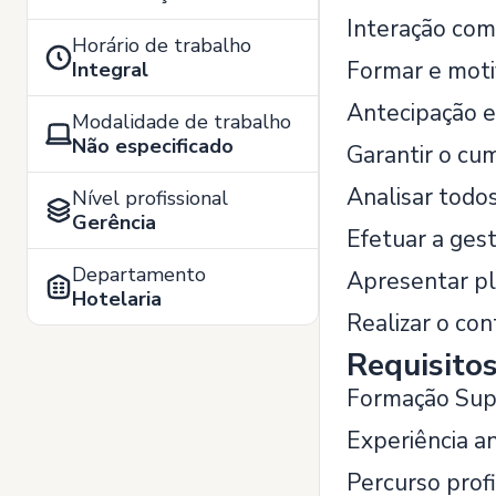
Interação com 
Horário de trabalho
Formar e moti
Integral
Antecipação e
Modalidade de trabalho
Não especificado
Garantir o cu
Analisar todo
Nível profissional
Gerência
Efetuar a ges
Departamento
Apresentar pl
Hotelaria
Realizar o con
Requisito
Formação Supe
Experiência a
Percurso prof