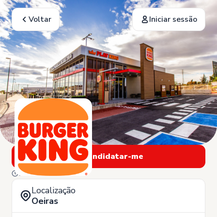
Voltar
Iniciar sessão
Candidatar-me
7 de Junho
Localização
Oeiras