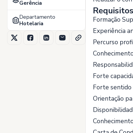
Gerência
Requisito
Departamento
Formação Supe
Hotelaria
Experiência a
Percurso prof
Conheciment
Responsabilid
Forte capaci
Forte sentido
Orientação par
Disponibilidad
Conhecimentos 
Carta de Con