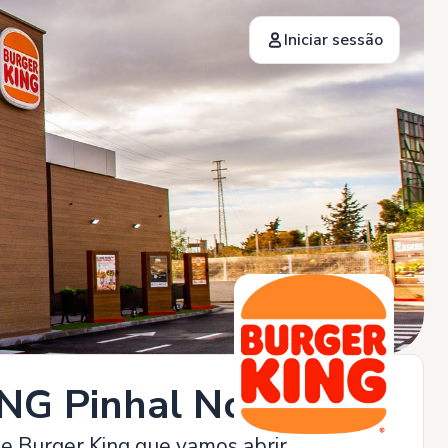
Iniciar sessão
NG Pinhal Novo
te Burger King que vamos abrir