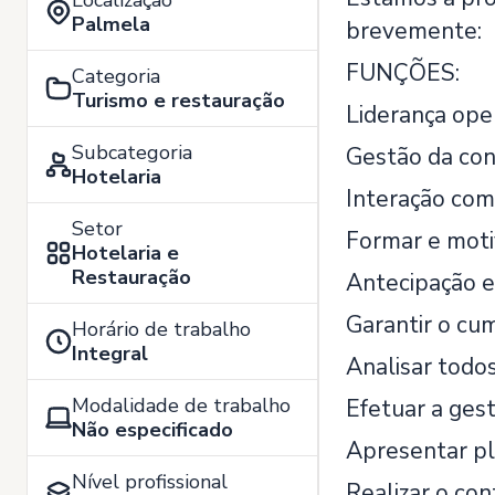
Localização
Palmela
brevemente:
FUNÇÕES:
Categoria
Turismo e restauração
Liderança ope
Subcategoria
Gestão da con
Hotelaria
Interação com 
Setor
Formar e moti
Hotelaria e
Restauração
Antecipação e
Garantir o cu
Horário de trabalho
Integral
Analisar todo
Modalidade de trabalho
Efetuar a ges
Não especificado
Apresentar pl
Nível profissional
Realizar o con