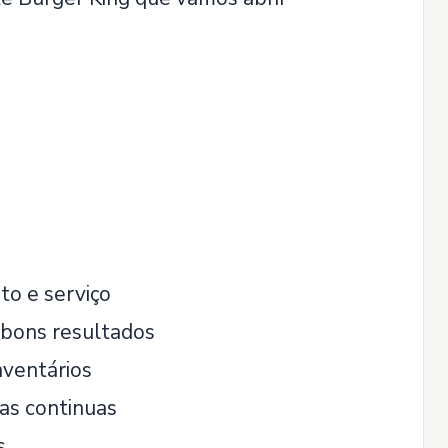
to e serviço
 bons resultados
nventários
as continuas
s