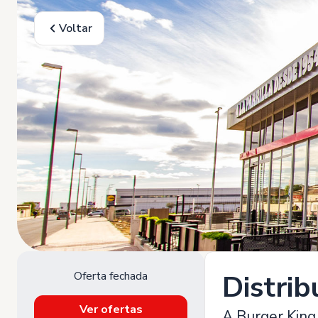
Voltar
Oferta fechada
Distri
Ver ofertas
A Burger King 