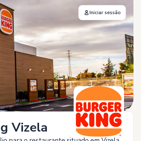
Iniciar sessão
g Vizela
lio para o restaurante situado em Vizela,