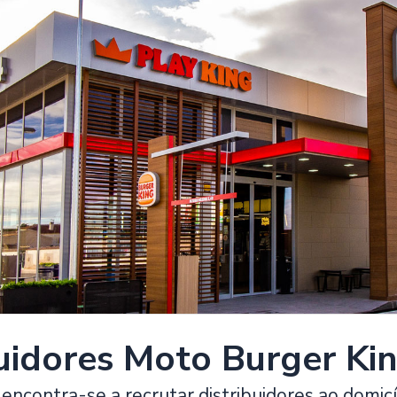
buidores Moto Burger Kin
encontra-se a recrutar distribuidores ao domicí