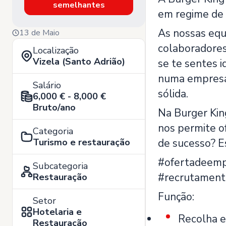
semelhantes
em regime de 
As nossas equ
13 de Maio
colaboradores
Localização
Vizela (Santo Adrião)
se te sentes 
numa empresa 
Salário
sólida.
6,000 € - 8,000 €
Bruto/ano
Na Burger Kin
nos permite o
Categoria
Turismo e restauração
de sucesso? E
#ofertadeemp
Subcategoria
#recrutament
Restauração
Função:
Setor
Hotelaria e
Recolha e
Restauração